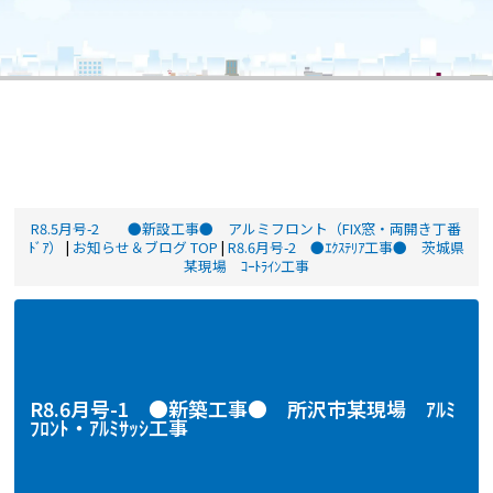
R8.5月号-2 ●新設工事● アルミフロント（FIX窓・両開き丁番
ﾄﾞｱ）
|
お知らせ＆ブログ TOP
|
R8.6月号-2 ●ｴｸｽﾃﾘｱ工事● 茨城県
某現場 ｺｰﾄﾗｲﾝ工事
R8.6月号-1 ●新築工事● 所沢市某現場 ｱﾙﾐ
ﾌﾛﾝﾄ・ｱﾙﾐｻｯｼ工事