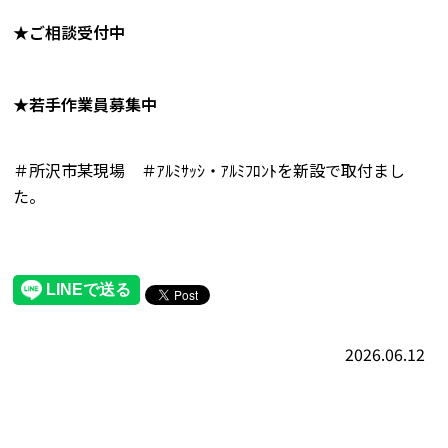
★ご相談受付中
★若手作業員募集中
＃所沢市某現場 ＃ｱﾙﾐｻｯｼ・ｱﾙﾐﾌﾛﾝﾄを新設で取付まし
た。
2026.06.12